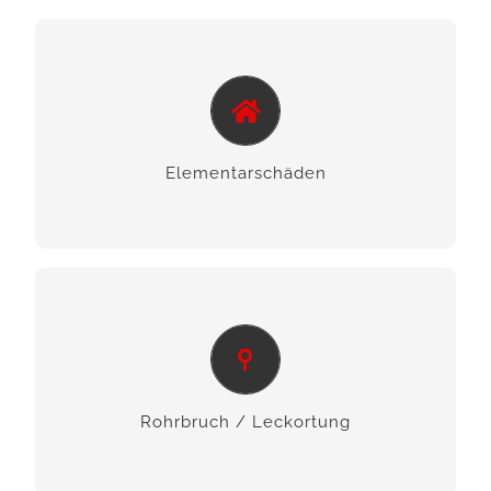
Elementarschäden
Wir unterstützen Sie bei Überschwemmungen
und Starkwindereignissen.
Elementar­schäden
Rohrbruch / Leckortung
Wir unterstützen Sie und stoppen den
Wasseraustritt und sichern Ihre Werte.
Rohrbruch / Leck­ortung