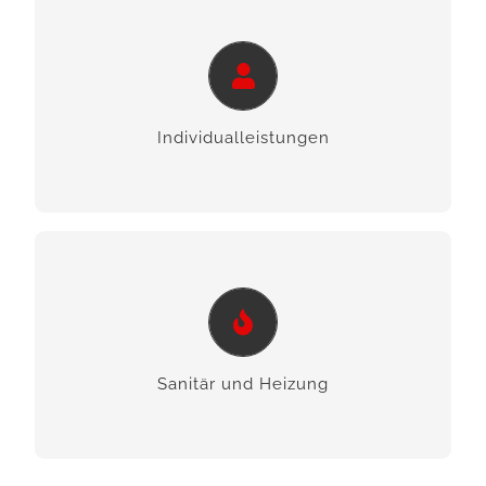
Individualleistungen
Wir sind Ihr kompetenter Partner für Haustechnik
in Oberwart und das Burgenland – für den
Individualleistungen
privaten als auch gewerblichen Bereich.
Sanitär und Heizung
Wir bieten Ihnen zuverlässige Soforthilfe bei dem
Thema Sanitär und Heizung. Sprechen Sie uns
Sanitär und Heizung
an.