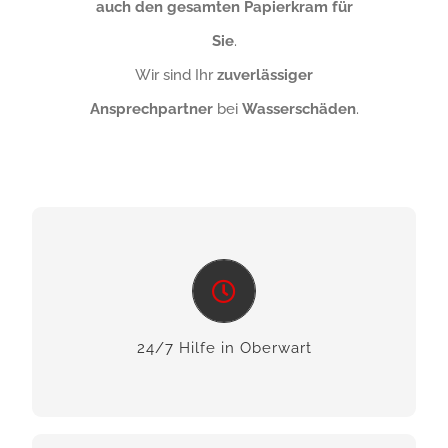
auch den gesamten Papierkram für
Sie
.
Wir sind Ihr
zuverlässiger
Ansprechpartner
bei
Wasserschäden
.
24/7 Hilfe im Burgenland
Wir bieten Ihnen zuverlässige Soforthilfe bei
Schäden an Gebäuden.
24/7 Hilfe in Oberwart