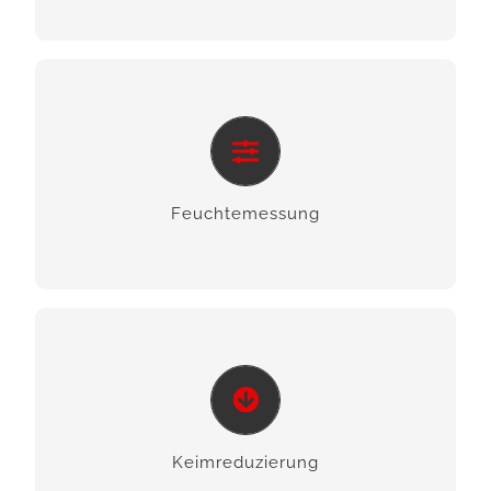
Feuchtemessung
Wir erkennen freies Wasser und helfen Ihnen mit
Messtechnik auf hohem Niveau.
Feuchte­messung
Keimreduzierung
Wir helfen Ihnen bei der Bekämpfung von
Schimmelpilz und sorgen für gesunde
Keim­redu­zierung
Verhältnisse.