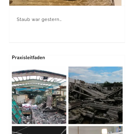
Staub war gestern…
Asbestservice von Ihrem Sachversicherer