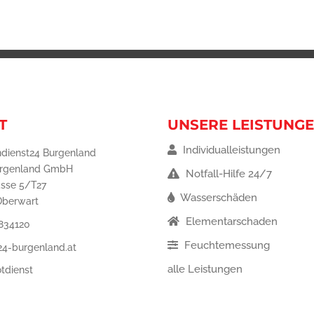
T
UNSERE LEISTUNG
Individualleistungen
dienst24 Burgenland
urgenland GmbH
Notfall-Hilfe 24/7
asse 5/T27
Wasserschäden
Oberwart
Elementarschaden
834120
Feuchtemessung
24-burgenland.at
alle Leistungen
tdienst