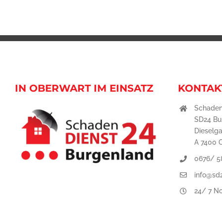
IN OBERWART IM EINSATZ
KONTAK
Schaden
SD24 B
Dieselg
A 7400 
0676/ 5
info@sd
24/ 7 No