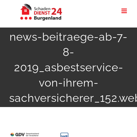
Zum
Inhalt
springen
news-beitraege-ab-7-
8-
2019_asbestservice-
von-ihrem-
sachversicherer_152.we