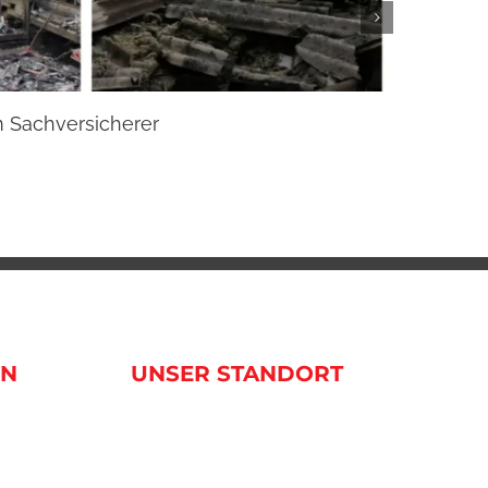
m Sachversicherer
Beste
20. Janua
EN
UNSER STANDORT