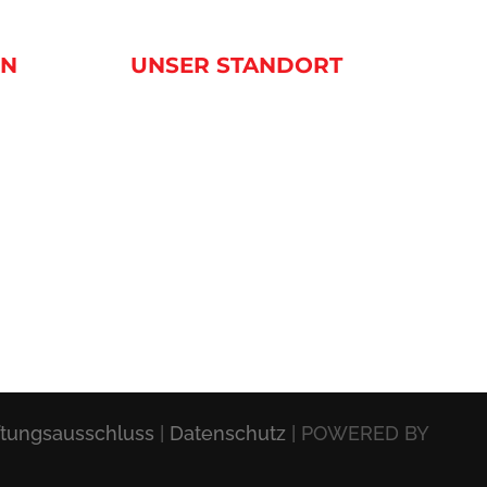
EN
UNSER STANDORT
tungsausschluss
|
Datenschutz
| POWERED BY