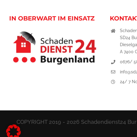
IN OBERWART IM EINSATZ
KONTAK
Schaden
SD24 B
Dieselg
A 7400 
0676/ 5
info@sd
24/ 7 No
COPYRIGHT 2019 -
2026 Schadendienst24 Burg