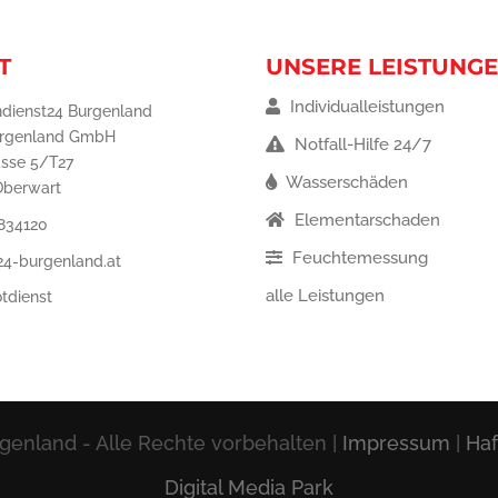
T
UNSERE LEISTUNG
Individualleistungen
dienst24 Burgenland
urgenland GmbH
Notfall-Hilfe 24/7
asse 5/T27
Wasserschäden
Oberwart
Elementarschaden
834120
Feuchtemessung
24-burgenland.at
alle Leistungen
tdienst
enland - Alle Rechte vorbehalten |
Impressum
|
Haf
Digital Media Park