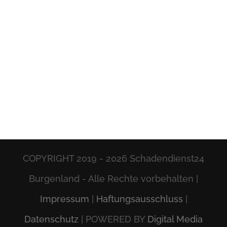
COPYRIGHT 2019 -
2026 Schadendienst24
Burgenland - Alle Rechte vorbehalten |
Impressum
|
Haftungsausschluss
|
Datenschutz
| POWERED BY
Digital Media