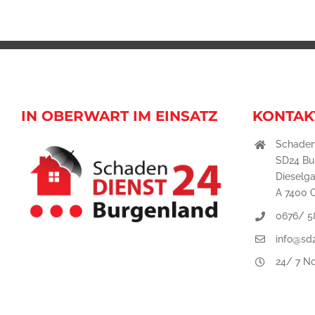
IN OBERWART IM EINSATZ
KONTAK
Schaden
SD24 B
Dieselg
A 7400 
0676/ 5
info@sd
24/ 7 No