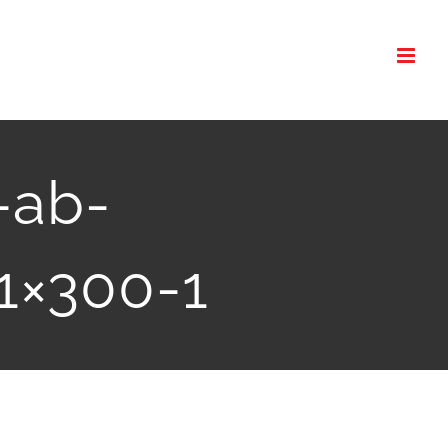
-ab-
1×300-1