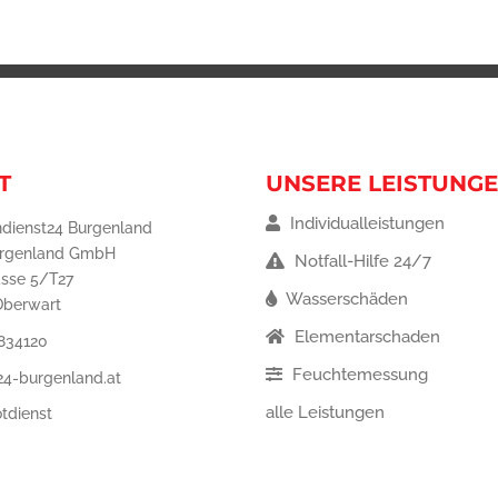
T
UNSERE LEISTUNG
Individualleistungen
dienst24 Burgenland
urgenland GmbH
Notfall-Hilfe 24/7
asse 5/T27
Wasserschäden
Oberwart
Elementarschaden
834120
Feuchtemessung
24-burgenland.at
alle Leistungen
tdienst