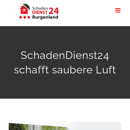
Zum
Inhalt
springen
SchadenDienst24
schafft saubere Luft