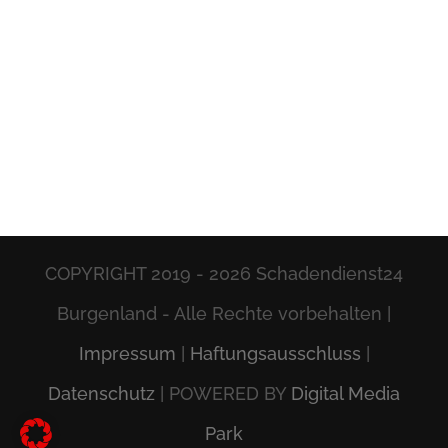
COPYRIGHT 2019 -
2026 Schadendienst24
Burgenland - Alle Rechte vorbehalten |
Impressum
|
Haftungsausschluss
|
Datenschutz
| POWERED BY
Digital Media
Park