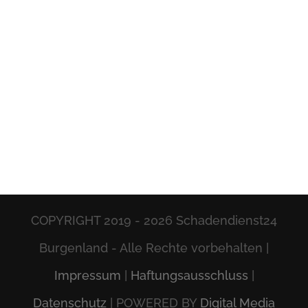
COPYRIGHT 2019 -
2026 Schadendienst24
Burgenland - Alle Rechte vorbehalten |
Impressum
|
Haftungsausschluss
|
Datenschutz
| POWERED BY
Digital Media