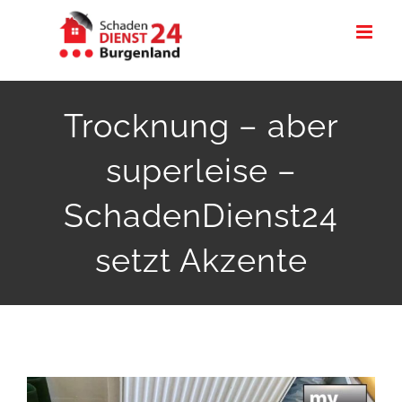
Zum
Inhalt
springen
Trocknung – aber
superleise –
SchadenDienst24
setzt Akzente