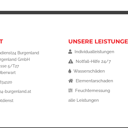
T
UNSERE LEISTUNG
Individualleistungen
dienst24 Burgenland
urgenland GmbH
Notfall-Hilfe 24/7
asse 5/T27
Wasserschäden
Oberwart
Elementarschaden
834120
Feuchtemessung
24-burgenland.at
alle Leistungen
tdienst