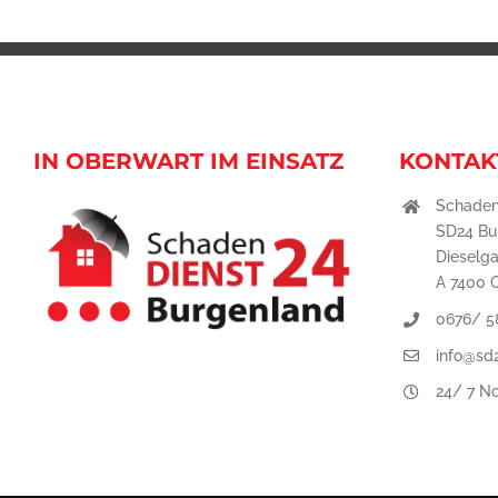
IN OBERWART IM EINSATZ
KONTAK
Schaden
SD24 B
Dieselg
A 7400 
0676/ 5
info@sd
24/ 7 No